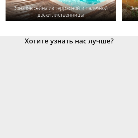
Зона бассейна из террасной и палубной
Зон
доски лиственницы
Хотите узнать нас лучше?